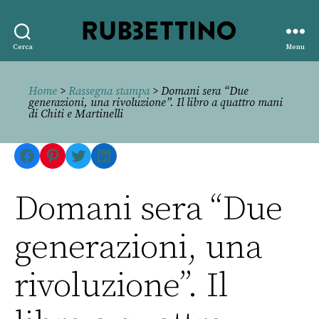
Rubbettino
Cerca
Menu
editore
Home
>
Rassegna stampa
> Domani sera “Due
generazioni, una rivoluzione”. Il libro a quattro mani
di Chiti e Martinelli
Facebook
Pinterest
Twitter
LinkedIn
Domani sera “Due
generazioni, una
rivoluzione”. Il