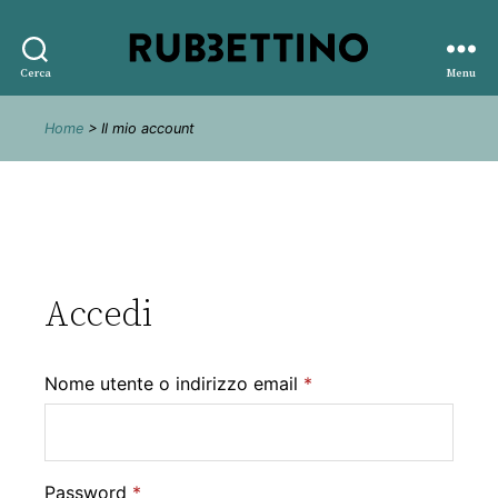
Rubbettino
Cerca
Menu
editore
Home
> Il mio account
Accedi
Nome utente o indirizzo email
*
Password
*