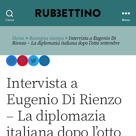
Rubbettino
Cerca
Menu
editore
Home
>
Rassegna stampa
> Intervista a Eugenio Di
Rienzo – La diplomazia italiana dopo l’otto settembre
Facebook
Pinterest
Twitter
LinkedIn
Intervista a
Eugenio Di Rienzo
– La diplomazia
italiana dopo l’otto