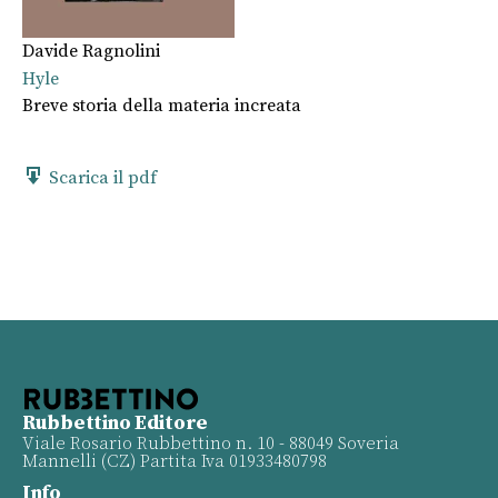
Davide Ragnolini
Hyle
Breve storia della materia increata
Scarica il pdf
Rubbettino Editore
Viale Rosario Rubbettino n. 10 - 88049 Soveria
Mannelli (CZ) Partita Iva 01933480798
Info