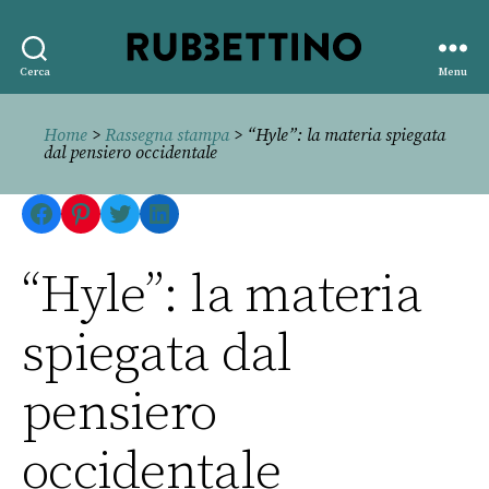
Rubbettino
Cerca
Menu
editore
Home
>
Rassegna stampa
> “Hyle”: la materia spiegata
dal pensiero occidentale
Facebook
Pinterest
Twitter
LinkedIn
“Hyle”: la materia
spiegata dal
pensiero
occidentale