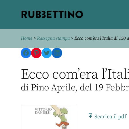
Rubbettino
editore
Home
>
Rassegna stampa
> Ecco com’era l’Italia di 150 
Facebook
Pinterest
Twitter
LinkedIn
Ecco com’era l’Ital
di Pino Aprile, del 19 Febb
Scarica il pdf