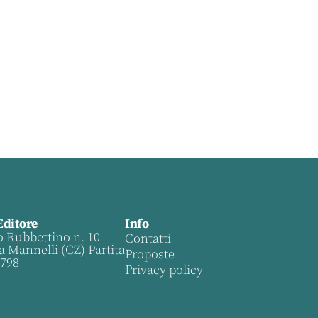
Editore
Info
o Rubbettino n. 10 -
Contatti
a Mannelli (CZ) Partita
Proposte
0798
Privacy policy