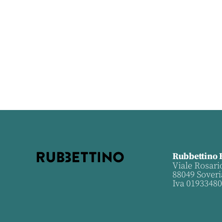
Rubbettino 
Viale Rosari
88049 Soveri
Iva 0193348