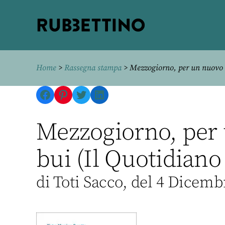
Rubbettino
editore
Home
>
Rassegna stampa
> Mezzogiorno, per un nuovo 
Facebook
Pinterest
Twitter
LinkedIn
Mezzogiorno, per 
bui (Il Quotidiano
di Toti Sacco, del 4 Dicemb