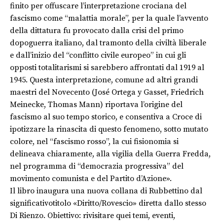
finito per offuscare l’interpretazione crociana del
fascismo come “malattia morale”, per la quale l’avvento
della dittatura fu provocato dalla crisi del primo
dopoguerra italiano, dal tramonto della civiltà liberale
e dall’inizio del “conflitto civile europeo” in cui gli
opposti totalitarismi si sarebbero affrontati dal 1919 al
1945. Questa interpretazione, comune ad altri grandi
maestri del Novecento (José Ortega y Gasset, Friedrich
Meinecke, Thomas Mann) riportava l’origine del
fascismo al suo tempo storico, e consentiva a Croce di
ipotizzare la rinascita di questo fenomeno, sotto mutato
colore, nel “fascismo rosso”, la cui fisionomia si
delineava chiaramente, alla vigilia della Guerra Fredda,
nel programma di “democrazia progressiva” del
movimento comunista e del Partito d’Azione».
Il libro inaugura una nuova collana di Rubbettino dal
significativotitolo «Diritto/Rovescio» diretta dallo stesso
Di Rienzo. Obiettivo: rivisitare quei temi, eventi,