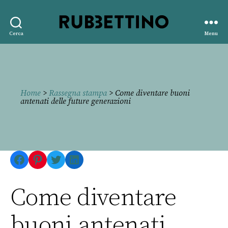
Rubbettino
Cerca
Menu
editore
Home
>
Rassegna stampa
> Come diventare buoni
antenati delle future generazioni
Facebook
Pinterest
Twitter
LinkedIn
Come diventare
buoni antenati