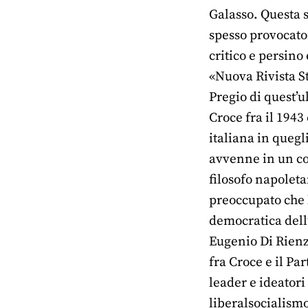
Galasso. Questa s
spesso provocato
critico e persino
«Nuova Rivista St
Pregio di quest’u
Croce fra il 1943
italiana in quegli
avvenne in un con
filosofo napoleta
preoccupato che la
democratica dell’
Eugenio Di Rienzo
fra Croce e il Pa
leader e ideatori
liberalsocialism