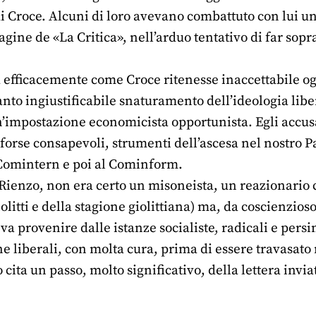
i Croce. Alcuni di loro avevano combattuto con lui una 
pagine de «La Critica», nell’arduo tentativo di far sopr
efficacemente come Croce ritenesse inaccettabile ogn
nto ingiustificabile snaturamento dell’ideologia liber
’impostazione economicista opportunista. Egli accusav
forse consapevoli, strumenti dell’ascesa nel nostro P
l Comintern e poi al Cominform.
i Rienzo, non era certo un misoneista, un reazionario
iolitti e della stagione giolittiana) ma, da coscienzios
va provenire dalle istanze socialiste, radicali e pers
ne liberali, con molta cura, prima di essere travasato n
cita un passo, molto significativo, della lettera inviat