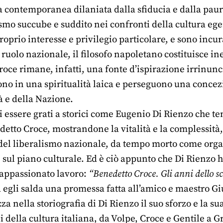
a contemporanea dilaniata dalla sfiducia e dalla paura,
smo succube e suddito nei confronti della cultura eg
oprio interesse e privilegio particolare, e sono incu
o ruolo nazionale, il filosofo napoletano costituisce 
ce rimane, infatti, una fonte d’ispirazione irrinuncia
ono in una spiritualità laica e perseguono una concezi
tà e della Nazione.
ssere grati a storici come Eugenio Di Rienzo che teng
detto Croce, mostrandone la vitalità e la complessità
 del liberalismo nazionale, da tempo morto come orga
sul piano culturale. Ed è ciò appunto che Di Rienzo h
appassionato lavoro:
“Benedetto Croce. Gli anni dello 
a egli salda una promessa fatta all’amico e maestro G
a nella storiografia di Di Rienzo il suo sforzo e la sua
i della cultura italiana, da Volpe, Croce e Gentile a