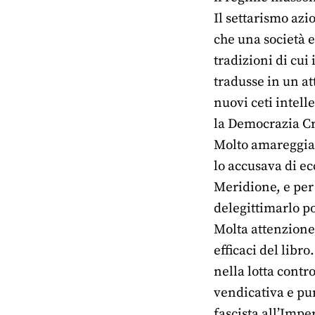
Il settarismo azi
che una società 
tradizioni di cui
tradusse in un at
nuovi ceti intell
la Democrazia Cri
Molto amareggiat
lo accusava di ec
Meridione, e per 
delegittimarlo po
Molta attenzione 
efficaci del libr
nella lotta contr
vendicativa e puni
fascista all’Impe