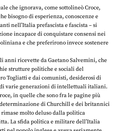
cale che ignorava, come sottolineò Croce,
che bisogno di esperienza, conoscenze e
i nell’Italia prefascista e fascista – si
’Azione incapace di conquistare consensi nei
ssoliniana e che preferirono invece sostenere
li anni ricevette da Gaetano Salvemini, che
e strutture politiche e sociali del
ro Togliatti e dai comunisti, desiderosi di
i varie generazioni di intellettuali italiani.
roce, in quelle che sono fra le pagine più
 determinazione di Churchill e dei britannici
, rimase molto deluso dalla politica
a. La sfida politica e militare dell’Italia
orti nel popolo inglese e aveva seriamente