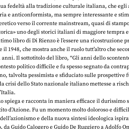
ua fedeltà alla tradizione culturale italiana, che egl
ria e anticonformista, ma sempre interessante e sti
 eretico verso il corrente mainstream, quasi di stamp
orica» uno degli storici italiani di maggiore tempra e
ltimo libro di Di Rienzo è l’essere una ricostruzione pr
 e il 1948, che mostra anche il ruolo tutt’altro che se
 anni. Il sottotitolo del libro, “Gli anni dello sconten
testo politico difficile e fu spesso segnato da contra
no, talvolta pessimista e sfiduciato sulle prospettive 
 crisi dello Stato nazionale italiano mettesse a rischio
Italia.
 spiega e racconta in maniera efficace il durissimo sc
rtito d’Azione. Fu un momento molto doloroso e diffici
 dell’azionismo e della nuova sintesi ideologica ispirat
o, da Guido Calogero e Guido De Ruggiero a Adolfo Omo