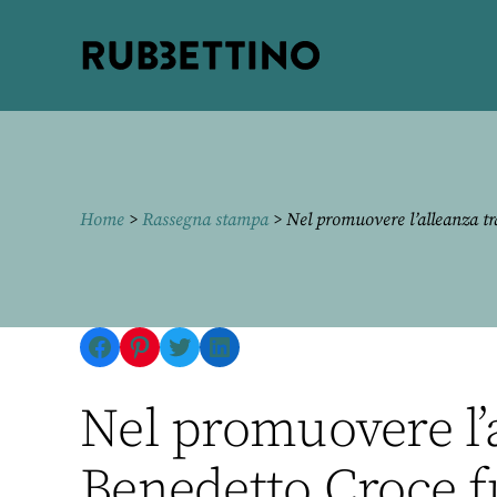
Rubbettino
editore
Home
>
Rassegna stampa
> Nel promuovere l’alleanza tra
Facebook
Pinterest
Twitter
LinkedIn
Nel promuovere l’al
Benedetto Croce f