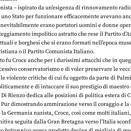
onista – ispirato da un’esigenza di rinnovamento radi
e uno Stato per funzionare efficacemente avevano an
 inevitabilmente erano portatori uomini e donne operant
teggiamento impolitico astratto che rese il Partito d
ettuali e borghesi che si erano formati nell’epoca mu
stiana o il Partito Comunista Italiano.
o fu Croce anche per i durissimi attacchi che in queg
cessivo conservatorismo e di voler preservare le vecchi
le violente critiche di cui fu oggetto da parte di Palmi
liticamente e di intaccare il suo prestigio di maestro d
Di Rienzo dedica alle posizioni di politica estera di C
o. Pur dimostrando ammirazione verso il coraggio e la
o la Germania nazista, Croce, così come molti italiani
tiva seguita dalla Gran Bretagna verso l’Italia sconfitt
ro britannico aveva prodotto decine di migliaia di m