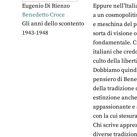
Eugenio Di Rienzo
Eppure nell’Itali
Benedetto Croce
a un cosmopoliti
Gli anni dello scontento
e meschina del pr
1943-1948
sorta di visione 
fondamentale. Cro
italiani che cred
culto della liber
Dobbiamo quindi e
pensiero di Bene
della tradizione
estinzione anche 
appassionante e 
con la cui stesur
Chi scrive apprezz
diverse tradizion