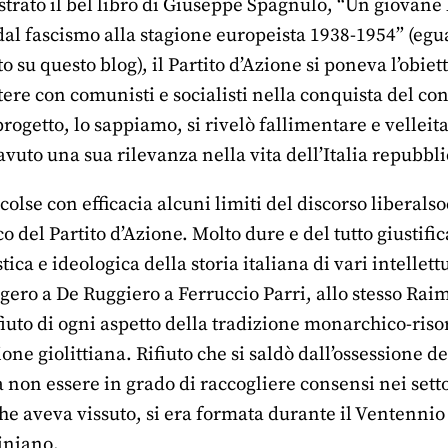
ato il bel libro di Giuseppe Spagnulo, “Un giovane li
 dal fascismo alla stagione europeista 1938-1954” (eg
 su questo blog), il Partito d’Azione si poneva l’obiett
ere con comunisti e socialisti nella conquista del co
progetto, lo sappiamo, si rivelò fallimentare e velleit
avuto una sua rilevanza nella vita dell’Italia repubbl
olse con efficacia alcuni limiti del discorso liberalso
o del Partito d’Azione. Molto dure e del tutto giustific
ica e ideologica della storia italiana di vari intellettu
ero a De Ruggiero a Ferruccio Parri, allo stesso Rai
iuto di ogni aspetto della tradizione monarchico-riso
ione giolittiana. Rifiuto che si saldò dall’ossessione d
a non essere in grado di raccogliere consensi nei setto
che aveva vissuto, si era formata durante il Ventennio
iniano.