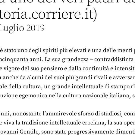
toria.corriere.it)
Luglio 2019
 stato uno degli spiriti più elevati e una delle menti 
ocinquanta anni. La sua grandezza – contraddistinta da
e vigore del suo pensiero e dalla continuità e intensit
a anche da alcuni dei suoi più grandi rivali e avversa
le della cultura, un grande intellettuale di stampo r
nzione egemonica nella cultura nazionale italiana, si
enni, nonostante l’ammirevole sforzo di studiosi, c
e viva la tradizione intellettuale crociana, la sua oper
vanni Gentile, sono state progressivamente dimentica