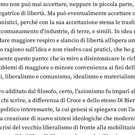
lismo non può mai accettare, neppure in piccola parte
egatrice di libertà. Ma può eventualmente accettare c
tici, perché con la sua accettazione stessa le trasfo
ccomunamento d’industrie, di terre, e simili. In idea
dare maggiore respiro e slancio di libertà all’opera um
o ragiono sull’idea e non risolvo casi pratici, che ho 
sente questo punto: che io miro a disintossicare le 
oblemi di maggiore o minore convenienza ai fini dell
li, liberalismo e comunismo, idealismo e materialism
vo additato dal filosofo, certo, l’azionismo fu impari
chi scrive, a differenza di Croce e dello stesso Di Rien
politico interessante, la cui genesi si spiegava con l’a
la creazione di nuove sintesi ideologiche che moderniz
 crisi del vecchio liberalismo di fronte alla mobilitaz