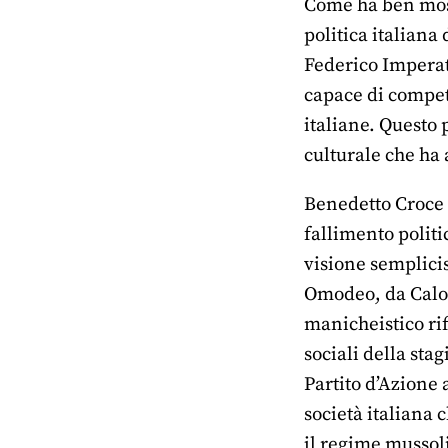
Come ha ben mostr
politica italiana
Federico Imperato
capace di compet
italiane. Questo 
culturale che ha 
Benedetto Croce c
fallimento politic
visione semplicist
Omodeo, da Calog
manicheistico rif
sociali della stag
Partito d’Azione 
società italiana 
il regime mussol