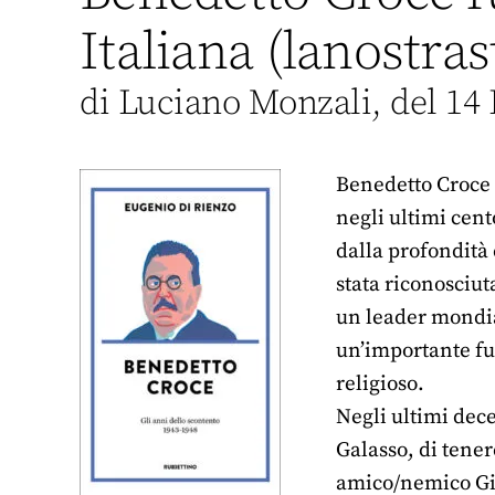
Italiana (lanostras
di Luciano Monzali, del 14 
Benedetto Croce è
negli ultimi cent
dalla profondità 
stata riconosciut
un leader mondia
un’importante fu
religioso.
Negli ultimi dec
Galasso, di tener
amico/nemico Gio