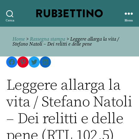
Rubbettino
Cerca
Menu
editore
Home
>
Rassegna stampa
> Leggere allarga la vita /
Stefano Natoli – Dei relitti e delle pene
Facebook
Pinterest
Twitter
LinkedIn
Leggere allarga la
vita / Stefano Natoli
– Dei relitti e delle
pene (RTL 102.5)