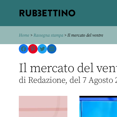
Rubbettino
editore
Home
>
Rassegna stampa
> Il mercato del ventre
Facebook
Pinterest
Twitter
LinkedIn
Il mercato del ven
di Redazione, del 7 Agosto 
V
i
d