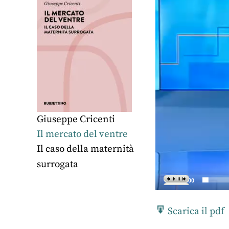
e
o
P
l
a
y
e
r
Giuseppe Cricenti
Il mercato del ventre
Il caso della maternità
surrogata
00:00
Scarica il pdf