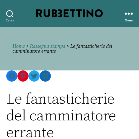
Rubbettino
Cerca
Menu
editore
Home
>
Rassegna stampa
> Le fantasticherie del
camminatore errante
Facebook
Pinterest
Twitter
LinkedIn
Le fantasticherie
del camminatore
errante