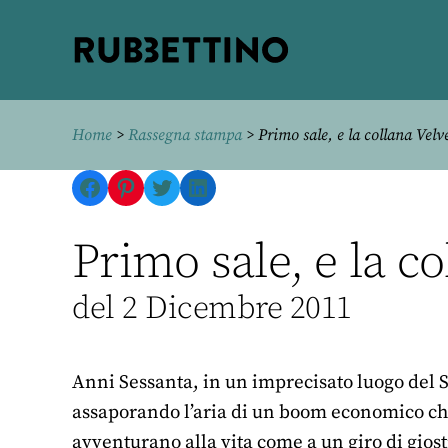
Rubbettino
editore
Home
>
Rassegna stampa
> Primo sale, e la collana Velve
Facebook
Pinterest
Twitter
LinkedIn
Primo sale, e la co
del 2 Dicembre 2011
Anni Sessanta, in un imprecisato luogo del S
assaporando l’aria di un boom economico che 
avventurano alla vita come a un giro di giost