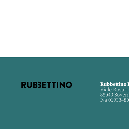
Rubbettino 
Viale Rosari
88049 Soveri
Iva 0193348