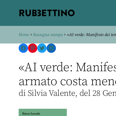
Rubbettino
editore
Home
>
Rassegna stampa
> «AI verde: Manifesto dei te
Facebook
Pinterest
Twitter
LinkedIn
«AI verde: Manife
armato costa meno
di Silvia Valente, del 28 Ge