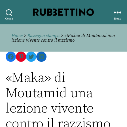
Rubbettino
Cerca
Menu
editore
Home
>
Rassegna stampa
> «Maka» di Moutamid una
lezione vivente contro il razzismo
Facebook
Pinterest
Twitter
LinkedIn
«Maka» di
Moutamid una
lezione vivente
contro il razzismo