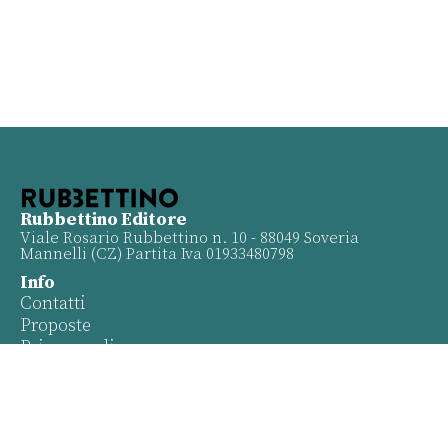
Rubbettino Editore
Viale Rosario Rubbettino n. 10 - 88049 Soveria
Mannelli (CZ) Partita Iva 01933480798
Info
Contatti
Proposte
Privacy policy
Twitter
Facebook
Youtube