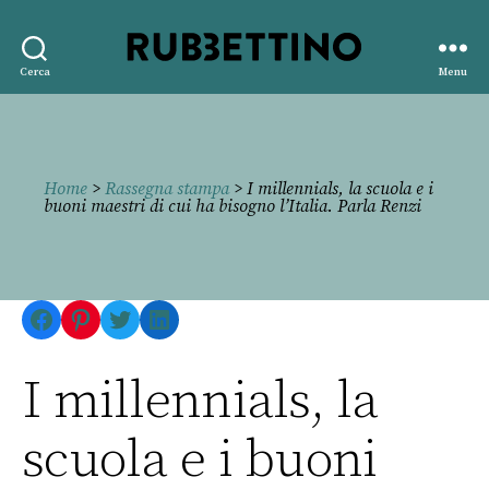
Rubbettino
Cerca
Menu
editore
Home
>
Rassegna stampa
> I millennials, la scuola e i
buoni maestri di cui ha bisogno l’Italia. Parla Renzi
Facebook
Pinterest
Twitter
LinkedIn
I millennials, la
scuola e i buoni