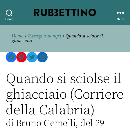
Rubbettino
Cerca
Menu
editore
Home
>
Rassegna stampa
> Quando si sciolse il
ghiacciaio
Facebook
Pinterest
Twitter
LinkedIn
Quando si sciolse il
ghiacciaio (Corriere
della Calabria)
di Bruno Gemelli, del 29