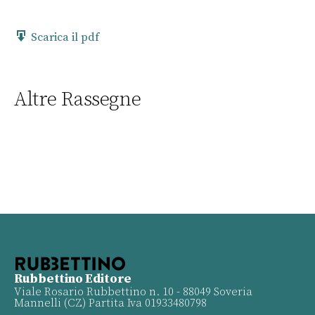
Scarica il pdf
Altre Rassegne
Rubbettino Editore
Viale Rosario Rubbettino n. 10 - 88049 Soveria
Mannelli (CZ) Partita Iva 01933480798