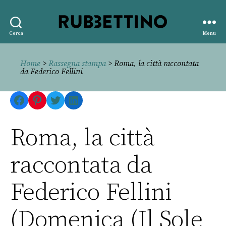
Rubbettino
Cerca
Menu
editore
Home
>
Rassegna stampa
> Roma, la città raccontata
da Federico Fellini
Facebook
Pinterest
Twitter
LinkedIn
Roma, la città
raccontata da
Federico Fellini
(Domenica (Il Sole