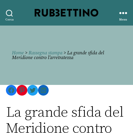
Rubbettino
Cerca
Menu
editore
Home
>
Rassegna stampa
> La grande sfida del
Meridione contro l’arretratezza
Facebook
Pinterest
Twitter
LinkedIn
La grande sfida del
Meridione contro