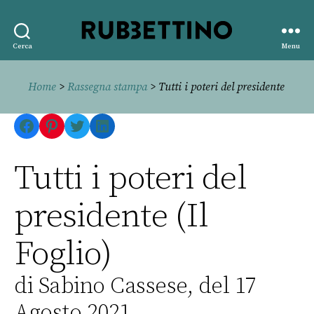
Rubbettino
Cerca
Menu
editore
Home
>
Rassegna stampa
> Tutti i poteri del presidente
Facebook
Pinterest
Twitter
LinkedIn
Tutti i poteri del
presidente (Il
Foglio)
di Sabino Cassese, del 17
Agosto 2021