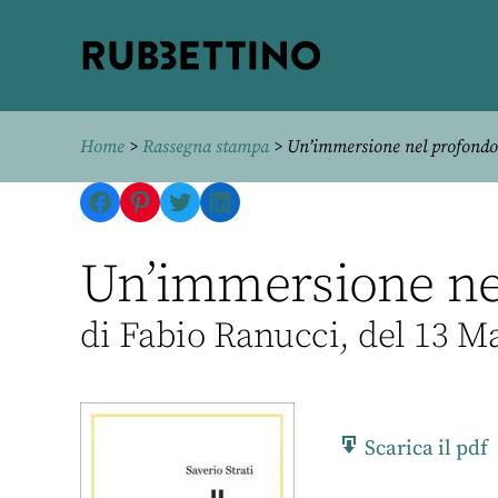
Rubbettino
editore
Home
>
Rassegna stampa
> Un’immersione nel profondo
Facebook
Pinterest
Twitter
LinkedIn
Un’immersione nel
di Fabio Ranucci, del 13 M
Scarica il pdf