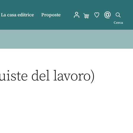
La casa editrice
Proposte
Cerca
ste del lavoro)