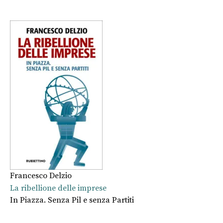
Francesco Delzio
La ribellione delle imprese
In Piazza. Senza Pil e senza Partiti