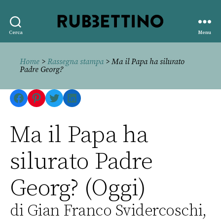
Rubbettino
Cerca
Menu
editore
Home
>
Rassegna stampa
> Ma il Papa ha silurato
Padre Georg?
Facebook
Pinterest
Twitter
LinkedIn
Ma il Papa ha
silurato Padre
Georg? (Oggi)
di Gian Franco Svidercoschi,