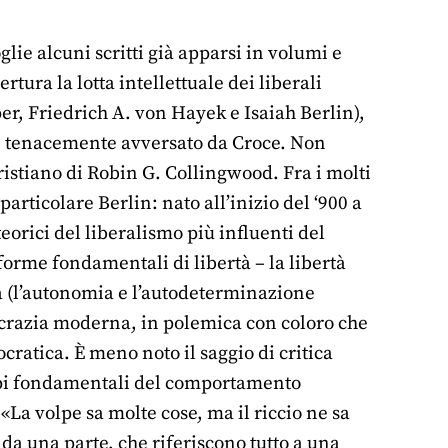
lie alcuni scritti già apparsi in volumi e
ertura la lotta intellettuale dei liberali
er, Friedrich A. von Hayek e Isaiah Berlin),
o, tenacemente avversato da Croce. Non
istiano di Robin G. Collingwood. Fra i molti
articolare Berlin: nato all’inizio del ‘900 a
eorici del liberalismo più influenti del
forme fondamentali di libertà – la libertà
va (l’autonomia e l’autodeterminazione
ocrazia moderna, in polemica con coloro che
atica. È meno noto il saggio di critica
l-tipi fondamentali del comportamento
a volpe sa molte cose, ma il riccio ne sa
 da una parte, che riferiscono tutto a una