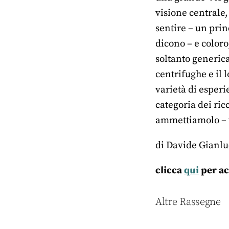
visione centrale,
sentire – un princ
dicono – e coloro
soltanto generic
centrifughe e il 
varietà di esper
categoria dei ricc
ammettiamolo – vi
di Davide Gianlu
clicca
qui
per ac
Altre Rassegne