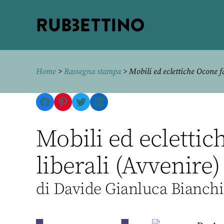
Rubbettino
editore
Home
>
Rassegna stampa
> Mobili ed eclettiche Ocone fa i
Facebook
Pinterest
Twitter
LinkedIn
Mobili ed eclettich
liberali (Avvenire)
di Davide Gianluca Bianchi,