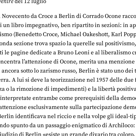
enire
del 12 luglio
l Novecento da Croce a Berlin di Corrado Ocone raccog
 di un libro impegnativo, ben ripartito in sezioni: in ap
arismo (Benedetto Croce, Michael Oakeshott, Karl Popp
onda sezione trova spazio la querelle sul positivism
 le pagine dedicate a Bruno Leoni e al liberalismo cr
concentra l’attenzione di Ocone, merita una menzione p
ancora sotto lo zarismo russo, Berlin è stato uno dei t
a. A lui si deve la teorizzazione nel 1957 delle due 
za o la rimozione di impedimenti) e la libertà positi
– interpretate entrambe come prerequisiti della dem
attenzione esclusivamente sulla partecipazione democr
 Berlin identificava nel riccio e nella volpe gli idea
do spunto da un passaggio enigmatico di Archiloco: «L
udizio di Berlin «esiste un grande divario tra coloro,