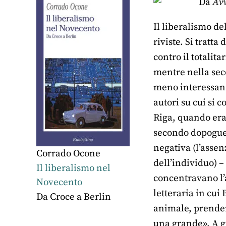
Da
Avv
Il liberalismo de
riviste. Si tratta
contro il totalit
mentre nella sec
meno interessanti
autori su cui si 
Riga, quando era 
secondo dopoguerr
negativa (l’assen
Corrado Ocone
dell’individuo) 
Il liberalismo nel
concentravano l’
Novecento
letteraria in cui
Da Croce a Berlin
animale, prenden
una grande». A gi