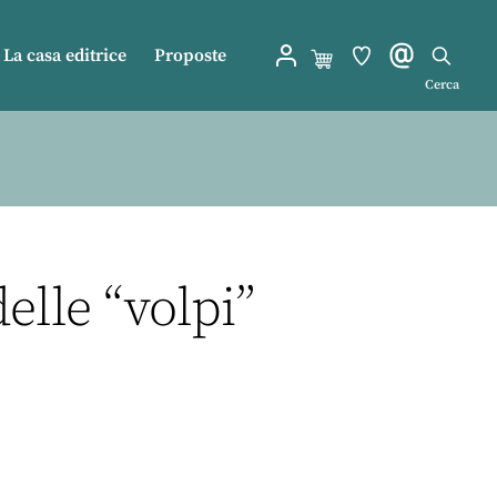
La casa editrice
Proposte
Cerca
elle “volpi”