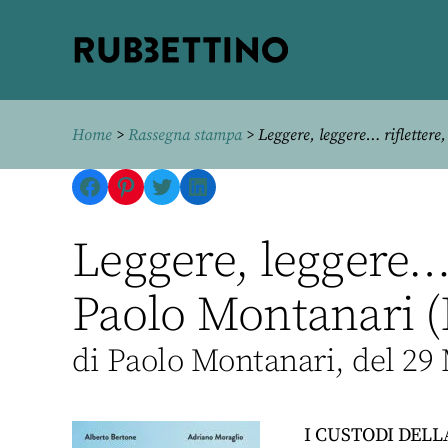
Rubbettino
editore
Home
>
Rassegna stampa
> Leggere, leggere… riflettere,
Facebook
Pinterest
Twitter
LinkedIn
Leggere, leggere… r
Paolo Montanari (
di Paolo Montanari, del 29
I CUSTODI DELLA 