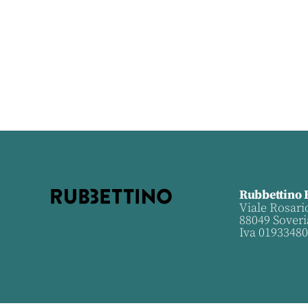
Rubbettino 
Viale Rosari
88049 Soveri
Iva 0193348