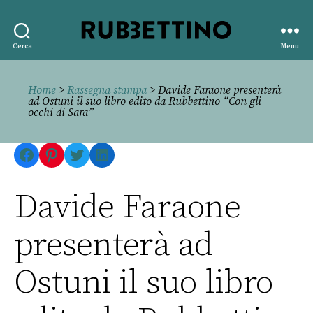
Rubbettino
Cerca
Menu
editore
Home
>
Rassegna stampa
> Davide Faraone presenterà
ad Ostuni il suo libro edito da Rubbettino “Con gli
occhi di Sara”
Facebook
Pinterest
Twitter
LinkedIn
Davide Faraone
presenterà ad
Ostuni il suo libro