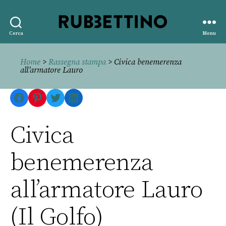
Rubbettino
Cerca
Menu
editore
Home
>
Rassegna stampa
> Civica benemerenza
all’armatore Lauro
Facebook
Pinterest
Twitter
LinkedIn
Civica
benemerenza
all’armatore Lauro
(Il Golfo)