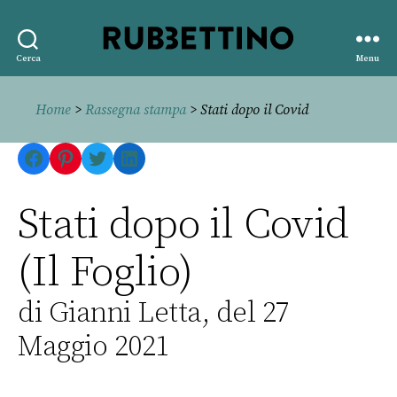
Rubbettino
Cerca
Menu
editore
Home
>
Rassegna stampa
> Stati dopo il Covid
Facebook
Pinterest
Twitter
LinkedIn
Stati dopo il Covid
(Il Foglio)
di Gianni Letta, del 27
Maggio 2021