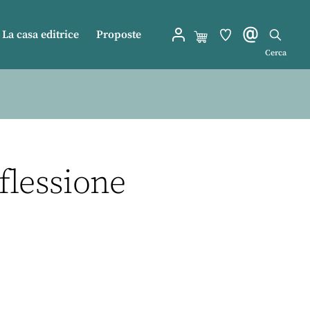
La casa editrice
Proposte
Cerca
flessione