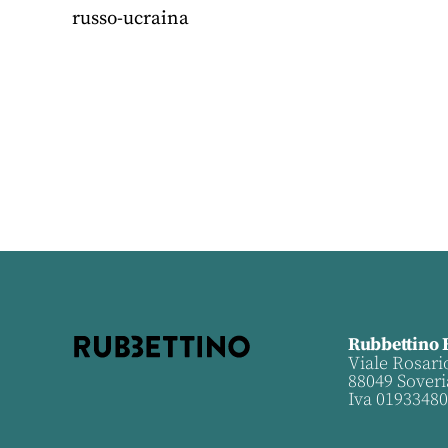
russo-ucraina
Rubbettino 
Viale Rosari
88049 Soveri
Iva 0193348