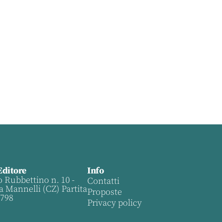
Editore
Info
o Rubbettino n. 10 -
Contatti
a Mannelli (CZ) Partita
Proposte
0798
Privacy policy