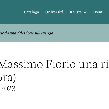
Catalogo
Università
Riviste
Eventi
orio una riflessione sull’energia
 Massimo Fiorio una ri
ora)
 2023