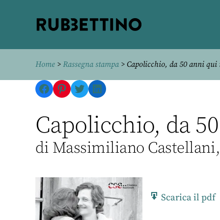
Rubbettino
editore
Home
>
Rassegna stampa
> Capolicchio, da 50 anni qui
Facebook
Pinterest
Twitter
LinkedIn
Capolicchio, da 50
di Massimiliano Castellani
Scarica il pdf