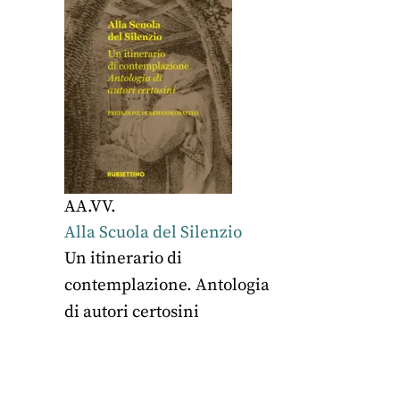
AA.VV.
Alla Scuola del Silenzio
Un itinerario di
contemplazione. Antologia
di autori certosini