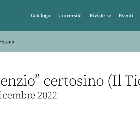
Catalogo
Università
Riviste
Eventi
rtosino
lenzio” certosino (Il Ti
Dicembre 2022