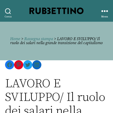
Rubbettino
Cerca
Menu
editore
Home
>
Rassegna stampa
> LAVORO E SVILUPPO/ Il
ruolo dei salari nella grande transizione del capitalismo
Facebook
Pinterest
Twitter
LinkedIn
LAVORO E
SVILUPPO/ Il ruolo
dei salari nella