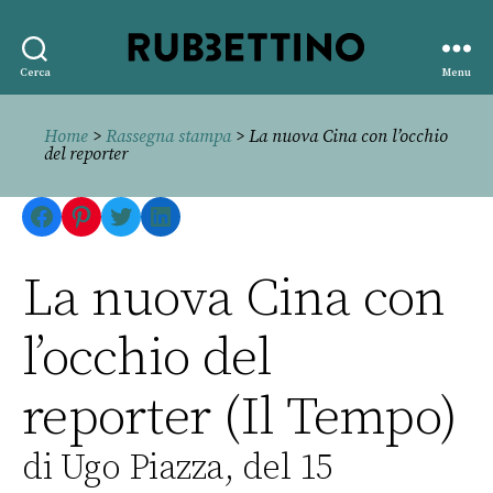
Rubbettino
Cerca
Menu
editore
Home
>
Rassegna stampa
> La nuova Cina con l’occhio
del reporter
Facebook
Pinterest
Twitter
LinkedIn
La nuova Cina con
l’occhio del
reporter (Il Tempo)
di Ugo Piazza, del 15