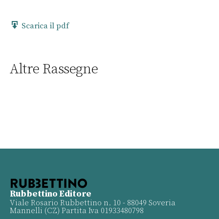
Scarica il pdf
Altre Rassegne
Rubbettino Editore
Viale Rosario Rubbettino n. 10 - 88049 Soveria
Mannelli (CZ) Partita Iva 01933480798