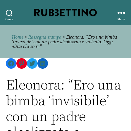
Rubbettino
Cerca
Menu
editore
Home
>
Rassegna stampa
> Eleonora: “Ero una bimba
‘invisibile’ con un padre alcolizzato e violento. Oggi
aiuto chi so re”
Facebook
Pinterest
Twitter
LinkedIn
Eleonora: “Ero una
bimba ‘invisibile’
con un padre