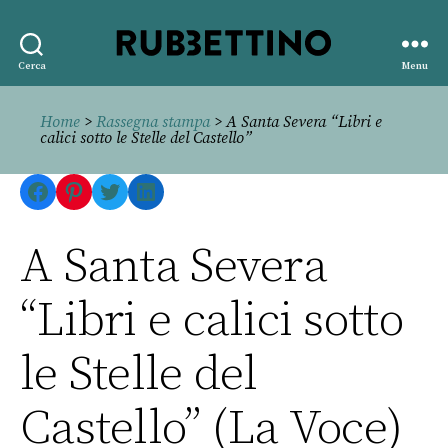
Rubbettino
Cerca
Menu
editore
Home
>
Rassegna stampa
> A Santa Severa “Libri e
calici sotto le Stelle del Castello”
Facebook
Pinterest
Twitter
LinkedIn
A Santa Severa
“Libri e calici sotto
le Stelle del
Castello” (La Voce)