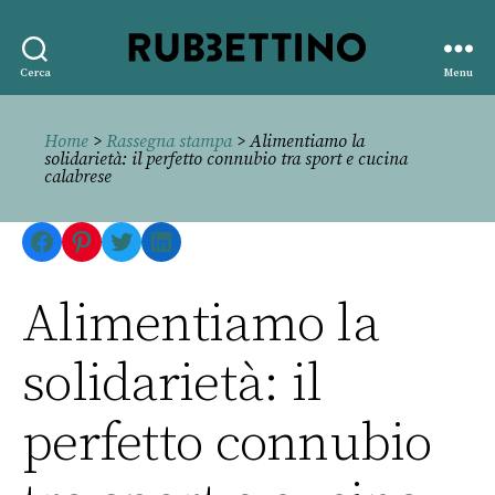
Rubbettino
Cerca
Menu
editore
Home
>
Rassegna stampa
> Alimentiamo la
solidarietà: il perfetto connubio tra sport e cucina
calabrese
Facebook
Pinterest
Twitter
LinkedIn
Alimentiamo la
solidarietà: il
perfetto connubio