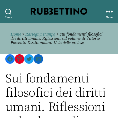
Rubbettino
Cerca
Menu
editore
Home
>
Rassegna stampa
> Sui fondamenti filosofici
dei diritti umani. Riflessioni sul volume di Vittorio
Possenti: Diritti umani. L’età delle pretese
Facebook
Pinterest
Twitter
LinkedIn
Sui fondamenti
filosofici dei diritti
umani. Riflessioni