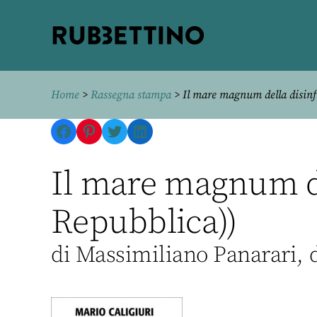
Rubbettino
editore
Home
>
Rassegna stampa
> Il mare magnum della disin
Facebook
Pinterest
Twitter
LinkedIn
Il mare magnum de
Repubblica))
di Massimiliano Panarari, 