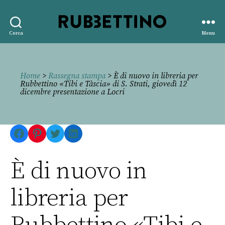
Rubbettino
Cerca
Menu
editore
Home
>
Rassegna stampa
> È di nuovo in libreria per
Rubbettino «Tibi e Tàscia» di S. Strati, giovedì 12
dicembre presentazione a Locri
Facebook
Pinterest
Twitter
LinkedIn
È di nuovo in
libreria per