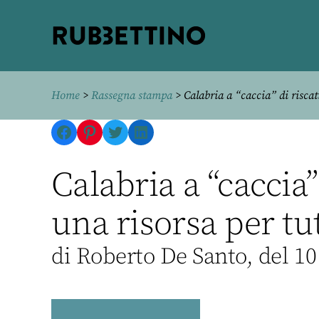
Rubbettino
editore
Home
>
Rassegna stampa
> Calabria a “caccia” di riscatt
Facebook
Pinterest
Twitter
LinkedIn
Calabria a “caccia”
una risorsa per tut
di Roberto De Santo, del 10