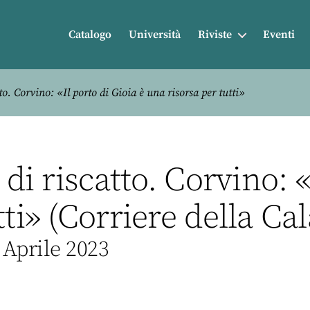
Catalogo
Università
Riviste
Eventi
o. Corvino: «Il porto di Gioia è una risorsa per tutti»
 di riscatto. Corvino: «
ti» (Corriere della Cal
 Aprile 2023