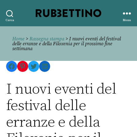
Rubbettino
Cerca
Menu
editore
Home
>
Rassegna stampa
> I nuovi eventi del festival
delle erranze e della Filoxenia per il prossimo fine
settimana
Facebook
Pinterest
Twitter
LinkedIn
I nuovi eventi del
festival delle
erranze e della