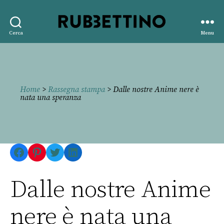
Rubbettino
Cerca
Menu
editore
Home
>
Rassegna stampa
> Dalle nostre Anime nere è
nata una speranza
Facebook
Pinterest
Twitter
LinkedIn
Dalle nostre Anime
nere è nata una