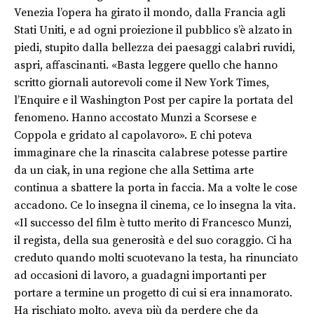
Venezia l’opera ha girato il mondo, dalla Francia agli
Stati Uniti, e ad ogni proiezione il pubblico s’è alzato in
piedi, stupito dalla bellezza dei paesaggi calabri ruvidi,
aspri, affascinanti. «Basta leggere quello che hanno
scritto giornali autorevoli come il New York Times,
l’Enquire e il Washington Post per capire la portata del
fenomeno. Hanno ac­costato Munzi a Scorsese e
Coppola e gridato al capolavoro». E chi poteva
immaginare che la rinascita calabrese potesse partire
da un ciak, in una regione che alla Settima arte
continua a sbattere la porta in faccia. Ma a volte le cose
accadono. Ce lo insegna il cinema, ce lo insegna la vita.
«Il successo del film è tutto merito di Francesco Munzi,
il regista, della sua generosità e del suo coraggio. Ci ha
creduto quando molti scuotevano la testa, ha rinunciato
ad occasioni di lavoro, a guadagni importanti per
portare a termine un progetto di cui si era innamorato.
Ha rischiato molto, aveva più da perdere che da