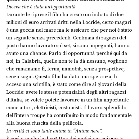
Diceva che è stata un’opportunità.
Durante le riprese il film ha creato un indotto di due
milioni di euro arrivati dritti nella Locride, certo magari
è una goccia nel mare ma le assicuro che per noi è stato
un segnale senza precedenti. Centinaia di ragazzi del
posto hanno lavorato sul set, si sono impegnati, hanno
avuto una chance. Parlo di opportunità perché qui da
noi, in Calabria, quelle non te la dà nessuno, vogliono
che rimaniamo lì, fermi, immobili, senza prospettive,
senza sogni. Questo film ha dato una speranza, h
acceso una scintilla, è stato come dire ai giovani della
Locride: avete le stesse potenzialità degli altri ragazzi
d’Italia, se volete potete lavorare in un film importante
come attori, elettricisti, costumisti. Il lavoro splendido
dell’intera troupe ha contribuito in modo fondamentale
alla buona riuscita della pellicola.
In verità ci sono tante anime in “Anime nere”.
È così e sa che le dico? Uno dei motivi per cui questa