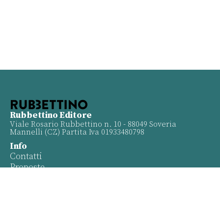
Rubbettino Editore
Viale Rosario Rubbettino n. 10 - 88049 Soveria
Mannelli (CZ) Partita Iva 01933480798
Info
Contatti
Proposte
Privacy policy
Twitter
Facebook
Youtube