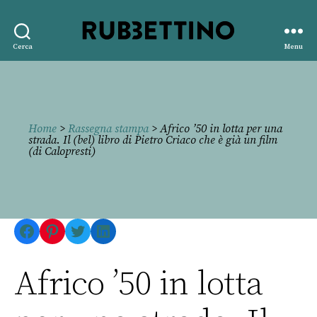
Rubbettino
Cerca
Menu
editore
Home
>
Rassegna stampa
> Africo ’50 in lotta per una
strada. Il (bel) libro di Pietro Criaco che è già un film
(di Calopresti)
Facebook
Pinterest
Twitter
LinkedIn
Africo ’50 in lotta