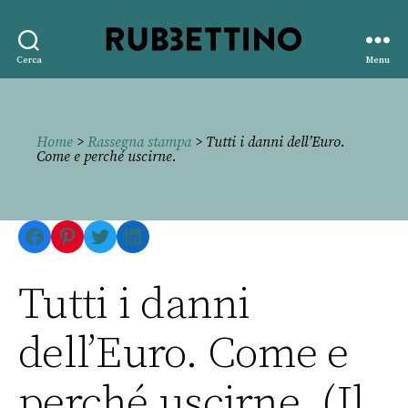
Rubbettino
Cerca
Menu
editore
Home
>
Rassegna stampa
> Tutti i danni dell’Euro.
Come e perché uscirne.
Facebook
Pinterest
Twitter
LinkedIn
Tutti i danni
dell’Euro. Come e
perché uscirne. (Il