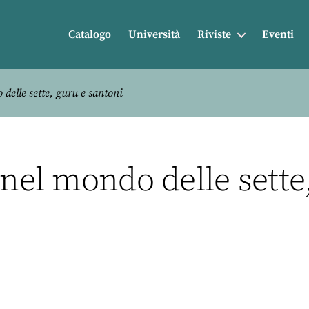
Catalogo
Università
Riviste
Eventi
delle sette, guru e santoni
 nel mondo delle sette