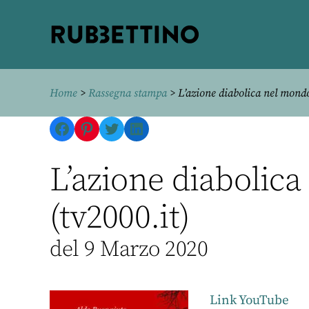
Rubbettino
editore
Home
>
Rassegna stampa
> L’azione diabolica nel mondo 
Facebook
Pinterest
Twitter
LinkedIn
L’azione diabolica
(tv2000.it)
del 9 Marzo 2020
Link YouTube