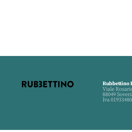
Rubbettino 
Viale Rosari
88049 Soveri
Iva 0193348