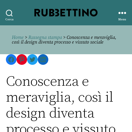
Rubbettino
Cerca
Menu
editore
Home
>
Rassegna stampa
> Conoscenza e meraviglia,
così il design diventa processo e vissuto sociale
Facebook
Pinterest
Twitter
LinkedIn
Conoscenza e
meraviglia, così il
design diventa
processo e vissuto