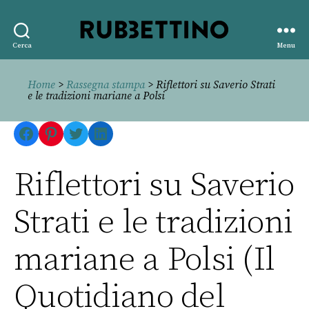
Rubbettino
Cerca
Menu
editore
Home
>
Rassegna stampa
> Riflettori su Saverio Strati
e le tradizioni mariane a Polsi
Facebook
Pinterest
Twitter
LinkedIn
Riflettori su Saverio
Strati e le tradizioni
mariane a Polsi (Il
Quotidiano del