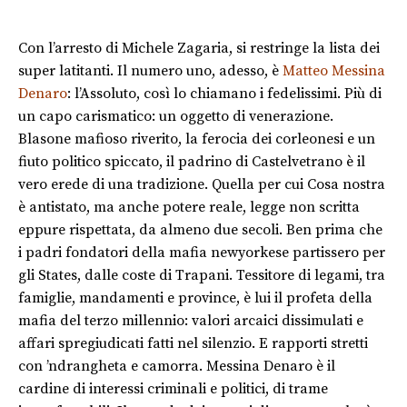
Con l’arresto di Michele Zagaria, si restringe la lista dei
super latitanti. Il numero uno, adesso, è
Matteo Messina
Denaro
: l’Assoluto, così lo chiamano i fedelissimi. Più di
un capo carismatico: un oggetto di venerazione.
Blasone mafioso riverito, la ferocia dei corleonesi e un
fiuto politico spiccato, il padrino di Castelvetrano è il
vero erede di una tradizione. Quella per cui Cosa nostra
è antistato, ma anche potere reale, legge non scritta
eppure rispettata, da almeno due secoli. Ben prima che
i padri fondatori della mafia newyorkese partissero per
gli States, dalle coste di Trapani. Tessitore di legami, tra
famiglie, mandamenti e province, è lui il profeta della
mafia del terzo millennio: valori arcaici dissimulati e
affari spregiudicati fatti nel silenzio. E rapporti stretti
con ’ndrangheta e camorra. Messina Denaro è il
cardine di interessi criminali e politici, di trame