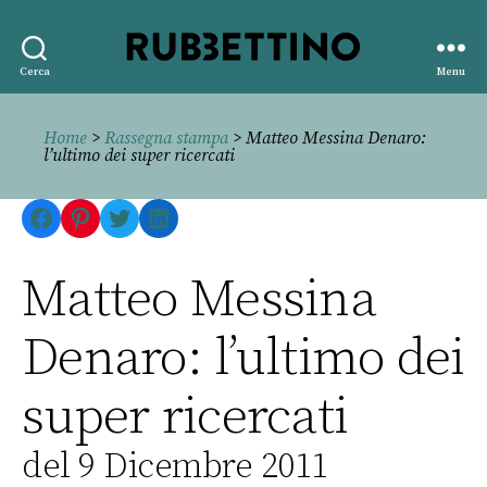
Rubbettino
Cerca
Menu
editore
Home
>
Rassegna stampa
> Matteo Messina Denaro:
l’ultimo dei super ricercati
Facebook
Pinterest
Twitter
LinkedIn
Matteo Messina
Denaro: l’ultimo dei
super ricercati
del 9 Dicembre 2011