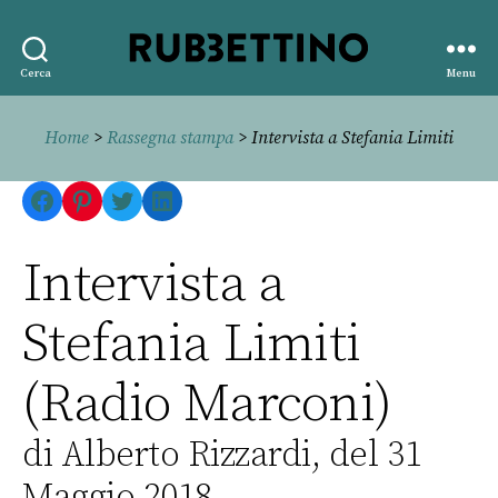
Rubbettino
Cerca
Menu
editore
Home
>
Rassegna stampa
> Intervista a Stefania Limiti
Facebook
Pinterest
Twitter
LinkedIn
Intervista a
Stefania Limiti
(Radio Marconi)
di Alberto Rizzardi, del 31
Maggio 2018