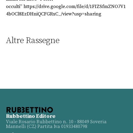
occulti” https://drive.google.com/file/d/1FIZSfmZNO7V1
4bOCl8EzDHniQCFGRxC_/view?usp=sharing
Altre Rassegne
Rubbettino Editore
Viale Rosario Rubbettino n. 10 - 88049 Soveria
Mannelli (CZ) Partita Iva 01933480798