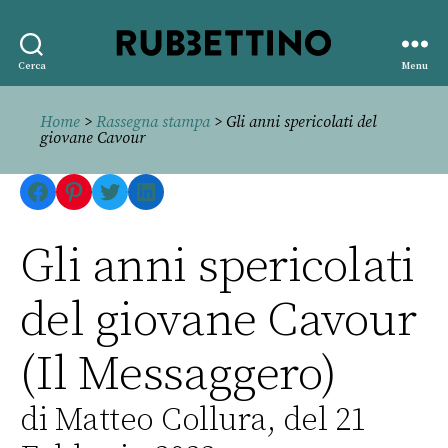
Rubbettino
Cerca
Menu
editore
Home
>
Rassegna stampa
> Gli anni spericolati del
giovane Cavour
Facebook
Pinterest
Twitter
LinkedIn
Gli anni spericolati
del giovane Cavour
(Il Messaggero)
di Matteo Collura, del 21